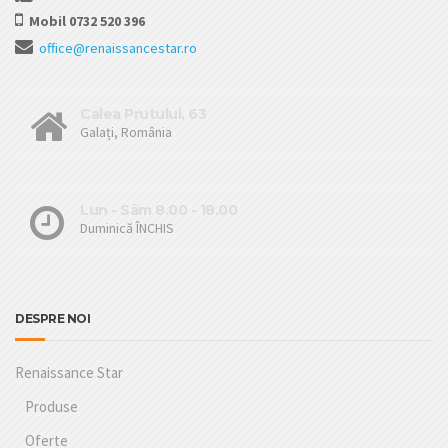
Mobil 0732 520 396
office@renaissancestar.ro
Calea Prutului, 63
Galați, România
Lun - Sâm 8.00 - 18.00
Duminică ÎNCHIS
DESPRE NOI
Renaissance Star
Produse
Oferte