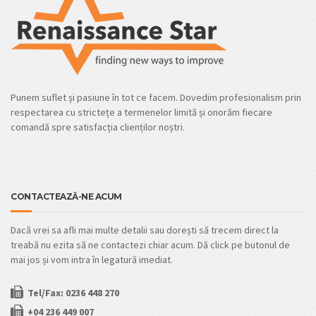
Punem suflet și pasiune în tot ce facem. Dovedim profesionalism prin
respectarea cu strictețe a termenelor limită și onorăm fiecare
comandă spre satisfacția clienților noștri.
CONTACTEAZĂ-NE ACUM
Dacă vrei sa afli mai multe detalii sau dorești să trecem direct la
treabă nu ezita să ne contactezi chiar acum. Dă click pe butonul de
mai jos și vom intra în legatură imediat.
Tel/Fax: 0236 448 270
+04 236 449 007