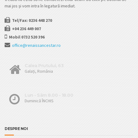
mai jos și vom intra în legatură imediat.
Tel/Fax: 0236 448 270
+04 236 449 007
Mobil 0732 520 396
office@renaissancestar.ro
Calea Prutului, 63
Galați, România
Lun - Sâm 8.00 - 18.00
Duminică ÎNCHIS
DESPRE NOI