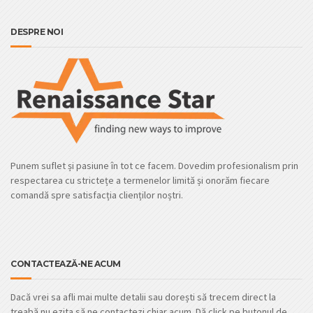
DESPRE NOI
Punem suflet și pasiune în tot ce facem. Dovedim profesionalism prin
respectarea cu strictețe a termenelor limită și onorăm fiecare
comandă spre satisfacția clienților noștri.
CONTACTEAZĂ-NE ACUM
Dacă vrei sa afli mai multe detalii sau dorești să trecem direct la
treabă nu ezita să ne contactezi chiar acum. Dă click pe butonul de