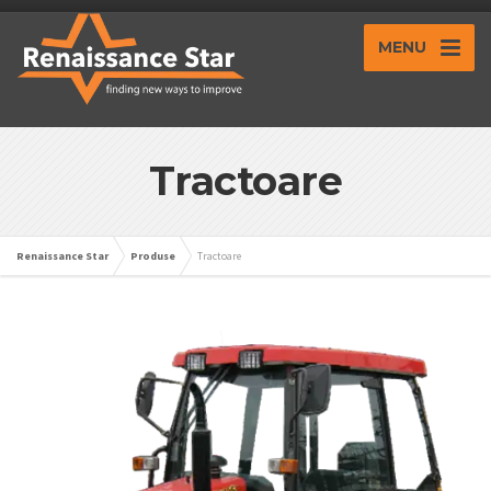
MENU
Tractoare
Renaissance Star
Produse
Tractoare