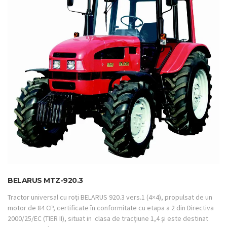
BELARUS MTZ-920.3
Tractor universal cu roţi BELARUS 920.3 vers.1 (4×4), propulsat de un
motor de 84 CP, certificate în conformitate cu etapa a 2 din Directiva
2000/25/ЕС (TIER II), situat in clasa de tracţiune 1,4 şi este destinat