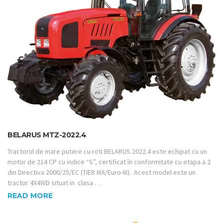
BELARUS MTZ-2022.4
Tractorul de mare putere cu roti BELARUS 2022.4 este echipat cu un
motor de 214 CP cu indice “S”, certificat în conformitate cu etapa a 2
din Directiva 2000/25/EC (TIER IIIA/Euro-III). Acest model este un
tractor 4X4WD situat in clasa …
READ MORE