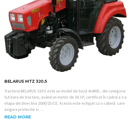
BELARUS MTZ 320.5
Tractorul BELARUS 320.5 este un model de bază 4x4WD , din categoria
0,6 bara de tractare, având un motor de 36 CP, certificat în cadrul a 3-a
etapa din Directiva 2000/25/CE. Acesta este echipat cu o cabină care
asigura protectie si …
READ MORE