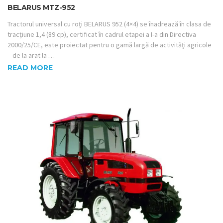
BELARUS MTZ-952
Tractorul universal cu roţi BELARUS 952 (4×4) se înadrează în clasa de
tracţiune 1,4 (89 cp), certificat în cadrul etapei a I-a din Directiva
2000/25/CE, este proiectat pentru o gamă largă de activităţi agricole
– de la arat la …
READ MORE