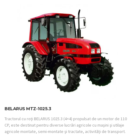
BELARUS MTZ-1025.3
Tractorul cu roţi BELARUS 1025.3 (4×4) propulsat de un motor de 110
CP, este destinat pentru diverse lucrări agricole cu maşini şi utilaje
agricole montate, semi-montate şi tractate, activităţi de transport.