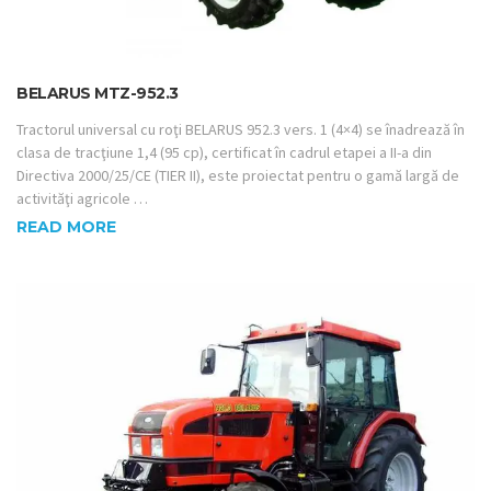
BELARUS MTZ-952.3
Tractorul universal cu roţi BELARUS 952.3 vers. 1 (4×4) se înadrează în
clasa de tracţiune 1,4 (95 cp), certificat în cadrul etapei a II-a din
Directiva 2000/25/CE (TIER II), este proiectat pentru o gamă largă de
activităţi agricole …
READ MORE