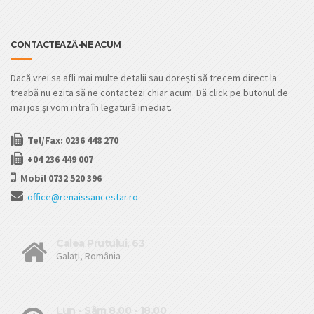
CONTACTEAZĂ-NE ACUM
Dacă vrei sa afli mai multe detalii sau dorești să trecem direct la
treabă nu ezita să ne contactezi chiar acum. Dă click pe butonul de
mai jos și vom intra în legatură imediat.
Tel/Fax: 0236 448 270
+04 236 449 007
Mobil 0732 520 396
office@renaissancestar.ro
Calea Prutului, 63
Galați, România
Lun - Sâm 8.00 - 18.00