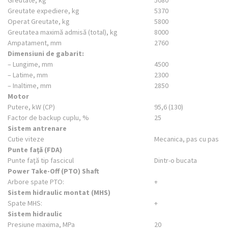
Greutate, kg
5080
Greutate expediere, kg
5370
Operat Greutate, kg
5800
Greutatea maximă admisă (total), kg
8000
Ampatament, mm
2760
Dimensiuni de gabarit:
– Lungime, mm
4500
– Latime, mm
2300
– Inaltime, mm
2850
Motor
Putere, kW (CP)
95,6 (130)
Factor de backup cuplu, %
25
Sistem antrenare
Cutie viteze
Mecanica, pas cu pas
Punte faţă (FDA)
Punte faţă tip fascicul
Dintr-o bucata
Power Take-Off (PTO) Shaft
Arbore spate PTO:
+
Sistem hidraulic montat (MHS)
Spate MHS:
+
Sistem hidraulic
Presiune maxima, MPa
20