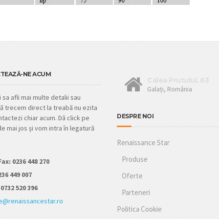
TEAZĂ-NE ACUM
Calea Prutului, 63
Galați, România
 sa afli mai multe detalii sau
ă trecem direct la treabă nu ezita
DESPRE NOI
tactezi chiar acum. Dă click pe
e mai jos și vom intra în legatură
Renaissance Star
Produse
Fax: 0236 448 270
236 449 007
Oferte
0732 520 396
Parteneri
ce@renaissancestar.ro
Politica Cookie