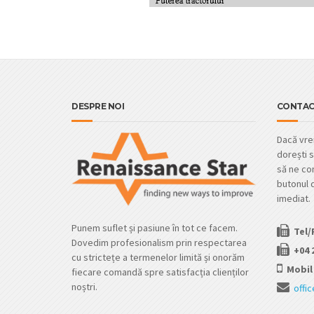
DESPRE NOI
CONTAC
Dacă vrei
dorești s
să ne con
butonul d
imediat.
Punem suflet și pasiune în tot ce facem.
Tel/
Dovedim profesionalism prin respectarea
+04 
cu strictețe a termenelor limită și onorăm
Mobil 
fiecare comandă spre satisfacția clienților
noștri.
offi