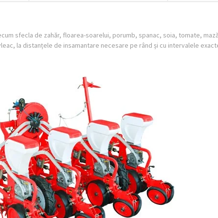
precum sfecla de zahăr, floarea-soarelui, porumb, spanac, soia, tomate, maz
c, la distanțele de insamantare necesare pe rând și cu intervalele exact