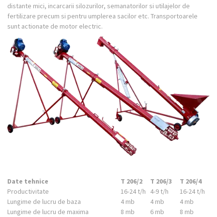
distante mici, incarcarii silozurilor, semanatorilor si utilajelor de
fertilizare precum si pentru umplerea sacilor etc. Transportoarele
sunt actionate de motor electric.
Date tehnice
T 206/2
T 206/3
T 206/4
Productivitate
16-24 t/h
4-9 t/h
16-24 t/h
Lungime de lucru de baza
4 mb
4 mb
4 mb
Lungime de lucru de maxima
8 mb
6 mb
8 mb