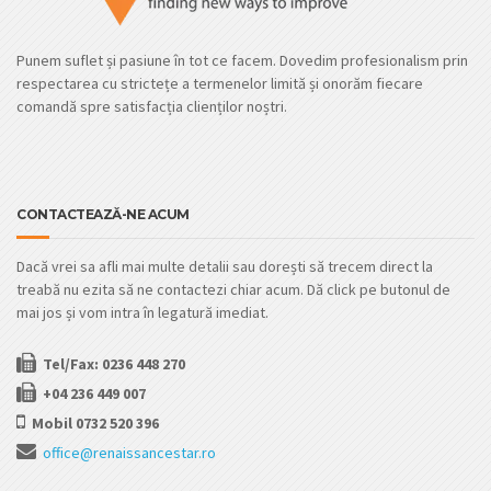
Punem suflet și pasiune în tot ce facem. Dovedim profesionalism prin
respectarea cu strictețe a termenelor limită și onorăm fiecare
comandă spre satisfacția clienților noștri.
CONTACTEAZĂ-NE ACUM
Dacă vrei sa afli mai multe detalii sau dorești să trecem direct la
treabă nu ezita să ne contactezi chiar acum. Dă click pe butonul de
mai jos și vom intra în legatură imediat.
Tel/Fax: 0236 448 270
+04 236 449 007
Mobil 0732 520 396
office@renaissancestar.ro