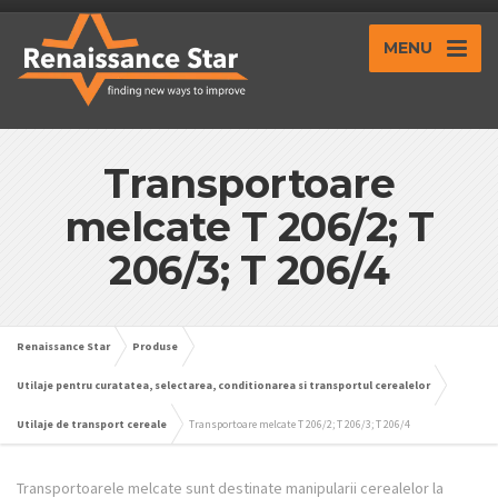
MENU
Transportoare
melcate T 206/2; T
206/3; T 206/4
Renaissance Star
Produse
Utilaje pentru curatatea, selectarea, conditionarea si transportul cerealelor
Utilaje de transport cereale
Transportoare melcate T 206/2; T 206/3; T 206/4
Transportoarele melcate sunt destinate manipularii cerealelor la