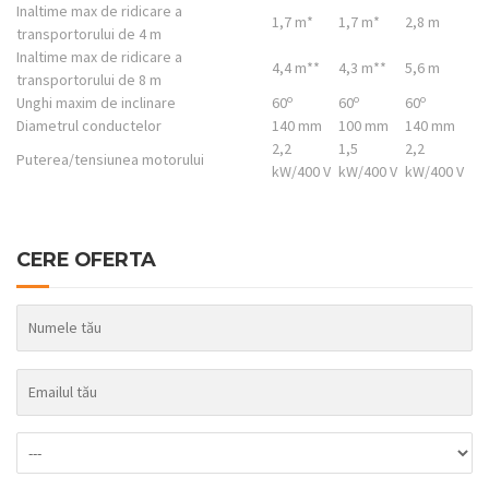
Inaltime max de ridicare a
1,7 m*
1,7 m*
2,8 m
transportorului de 4 m
Inaltime max de ridicare a
4,4 m**
4,3 m**
5,6 m
transportorului de 8 m
o
o
o
Unghi maxim de inclinare
60
60
60
Diametrul conductelor
140 mm
100 mm
140 mm
2,2
1,5
2,2
Puterea/tensiunea motorului
kW/400 V
kW/400 V
kW/400 V
CERE OFERTA