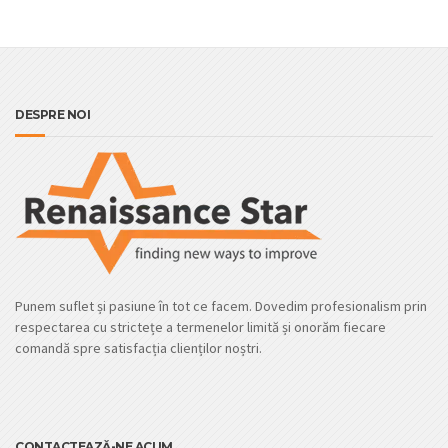
DESPRE NOI
Punem suflet și pasiune în tot ce facem. Dovedim profesionalism prin
respectarea cu strictețe a termenelor limită și onorăm fiecare
comandă spre satisfacția clienților noștri.
CONTACTEAZĂ-NE ACUM