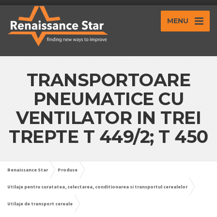
MENU
TRANSPORTOARE
PNEUMATICE CU
VENTILATOR IN TREI
TREPTE T 449/2; T 450
Renaissance Star
Produse
Utilaje pentru curatatea, selectarea, conditionarea si transportul cerealelor
Utilaje de transport cereale