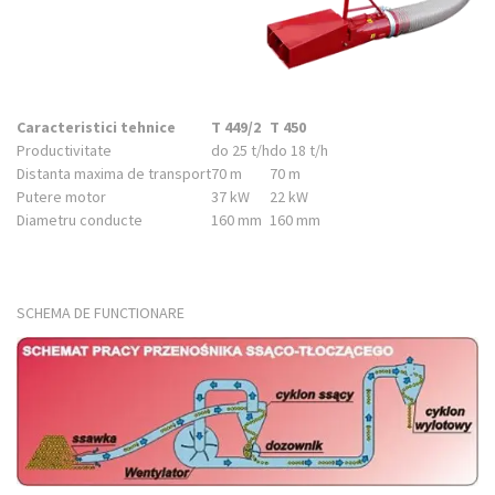
Caracteristici tehnice
T 449/2
T 450
Productivitate
do 25 t/h
do 18 t/h
Distanta maxima de transport
70 m
70 m
Putere motor
37 kW
22 kW
Diametru conducte
160 mm
160 mm
SCHEMA DE FUNCTIONARE