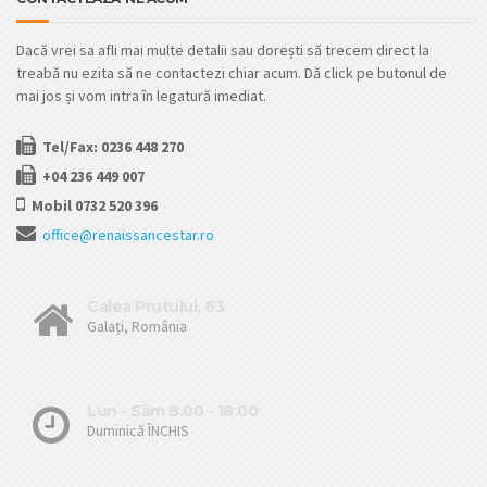
Dacă vrei sa afli mai multe detalii sau dorești să trecem direct la
treabă nu ezita să ne contactezi chiar acum. Dă click pe butonul de
mai jos și vom intra în legatură imediat.
Tel/Fax: 0236 448 270
+04 236 449 007
Mobil 0732 520 396
office@renaissancestar.ro
Calea Prutului, 63
Galați, România
Lun - Sâm 8.00 - 18.00
Duminică ÎNCHIS