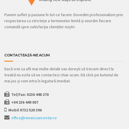
Punem suflet și pasiune în tot ce facem. Dovedim profesionalism prin
respectarea cu strictețe a termenelor limită și onorăm fiecare
comandă spre satisfacția clienților noștri.
CONTACTEAZĂ-NE ACUM
Dacă vrei sa afli mai multe detalii sau dorești să trecem direct la
treabă nu ezita să ne contactezi chiar acum. Dă click pe butonul de
mai jos și vom intra în legatură imediat.
Tel/Fax: 0236 448 270
+04 236 449 007
Mobil 0732 520 396
office@renaissancestar.ro