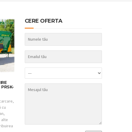
CERE OFERTA
IRE
 PRSK-
ncarcare,
i cu
an,
 alte
ribuirea