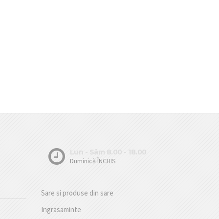
Lun - Sâm 8.00 - 18.00
Duminică ÎNCHIS
Sare si produse din sare
Ingrasaminte