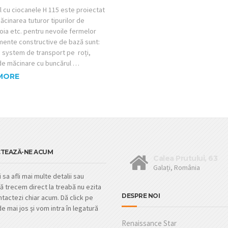
l cu ciocanele H 115 este proiectat
cinarea tuturor tipurilor de
soia etc. pentru nevoile fermelor
emente constructive de bază sunt:
u system de transport pe roți,
e măcinare cu buncărul …
MORE
TEAZĂ-NE ACUM
Calea Prutului, 63
Galați, România
 sa afli mai multe detalii sau
ă trecem direct la treabă nu ezita
DESPRE NOI
tactezi chiar acum. Dă click pe
e mai jos și vom intra în legatură
Renaissance Star