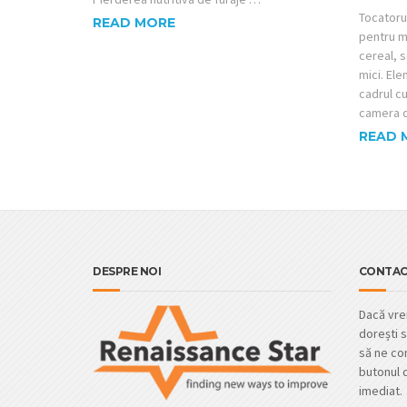
Tocatoru
READ MORE
pentru mă
cereal, 
mici. El
cadrul c
camera d
READ 
DESPRE NOI
CONTAC
Dacă vrei
dorești s
să ne con
butonul d
imediat.