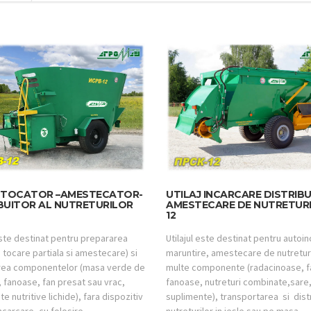
UTILAJ INCARCARE DISTRIBU
J TOCATOR –AMESTECATOR-
AMESTECARE DE NUTRETURI
BUITOR AL NUTRETURILOR
12
Utilajul este destinat pentru autoi
este destinat pentru prepararea
maruntire, amestecare de nutretur
 tocare partiala si amestecare) si
multe componente (radacinoase, f
irea componentelor (masa verde de
fanoase, nutreturi combinate,sare,
 fanoase, fan presat sau vrac,
suplimente), transportarea si dist
e nutritive lichide), fara dispozitiv
nutreturilor in iesle sau pe masa …
ncarcare, cu folosire …