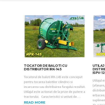
TOCATOR DE BALOTI CU
UTILA
DISTRIBUITOR IRK-145
DISTRI
ISPV-12
Tocatorul de baloti IRK-145 este conceput
Utilajul 
pentru tocarea balotilor cilindrici si
(afanare,
incarcarea sau distribuirea furajului rezultat.
distribu
Utilajul este actionat de la prize de putere a
erbacee,
tractorului. Caracteristici si unitati de …
supliment
READ MORE
de autoi