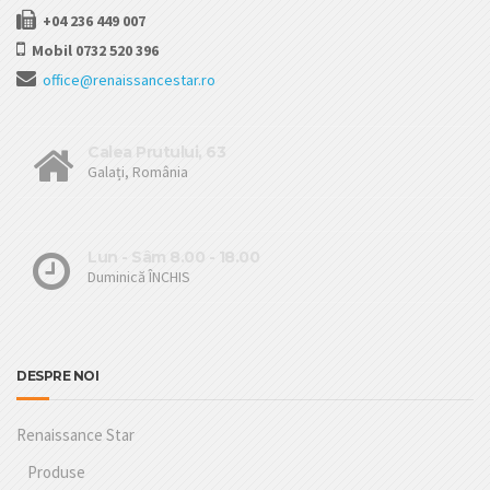
+04 236 449 007
Mobil 0732 520 396
office@renaissancestar.ro
Calea Prutului, 63
Galați, România
Lun - Sâm 8.00 - 18.00
Duminică ÎNCHIS
DESPRE NOI
Renaissance Star
Produse