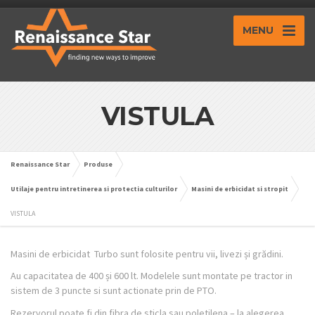
MENU
VISTULA
Renaissance Star
Produse
Utilaje pentru intretinerea si protectia culturilor
Masini de erbicidat si stropit
VISTULA
Masini de erbicidat Turbo sunt folosite pentru vii, livezi și grădini.
Au capacitatea de 400 și 600 lt. Modelele sunt montate pe tractor in
sistem de 3 puncte si sunt actionate prin de PTO.
Rezervorul poate fi din fibra de sticla sau poletilena – la alegerea