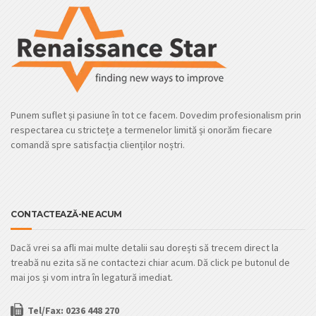
Punem suflet și pasiune în tot ce facem. Dovedim profesionalism prin
respectarea cu strictețe a termenelor limită și onorăm fiecare
comandă spre satisfacția clienților noștri.
CONTACTEAZĂ-NE ACUM
Dacă vrei sa afli mai multe detalii sau dorești să trecem direct la
treabă nu ezita să ne contactezi chiar acum. Dă click pe butonul de
mai jos și vom intra în legatură imediat.
Tel/Fax: 0236 448 270