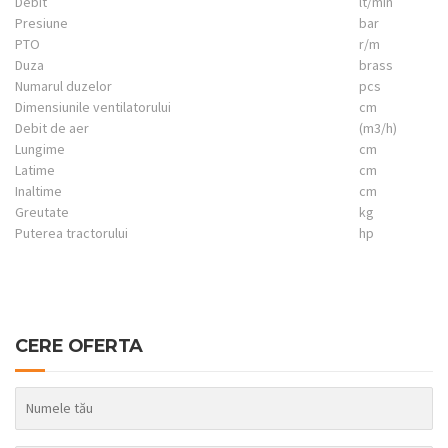
Debit
lt/min
Presiune
bar
PTO
r/m
Duza
brass
Numarul duzelor
pcs
Dimensiunile ventilatorului
cm
Debit de aer
(m3/h)
Lungime
cm
Latime
cm
Inaltime
cm
Greutate
kg
Puterea tractorului
hp
CERE OFERTA