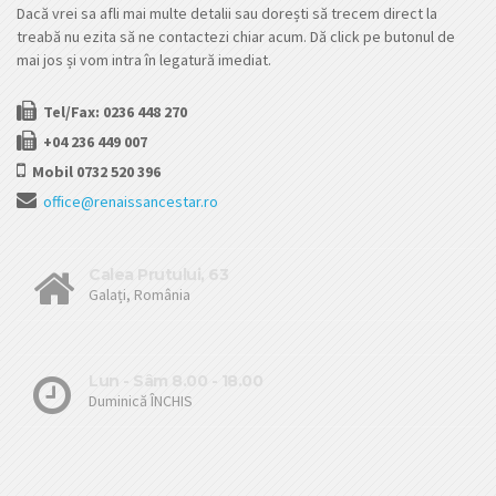
Dacă vrei sa afli mai multe detalii sau dorești să trecem direct la
treabă nu ezita să ne contactezi chiar acum. Dă click pe butonul de
mai jos și vom intra în legatură imediat.
Tel/Fax: 0236 448 270
+04 236 449 007
Mobil 0732 520 396
office@renaissancestar.ro
Calea Prutului, 63
Galați, România
Lun - Sâm 8.00 - 18.00
Duminică ÎNCHIS