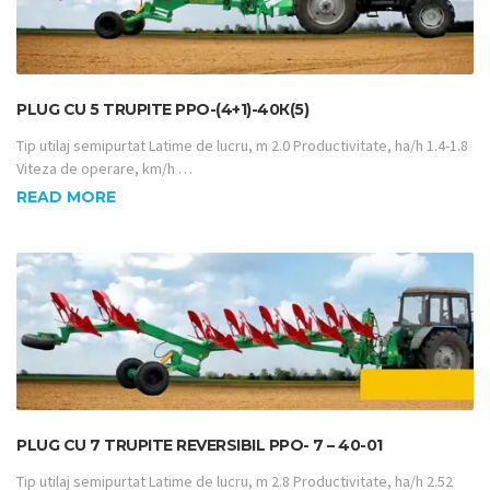
PLUG CU 5 TRUPITE PPO-(4+1)-40К(5)
Tip utilaj semipurtat Latime de lucru, m 2.0 Productivitate, ha/h 1.4-1.8
Viteza de operare, km/h …
READ MORE
PLUG CU 7 TRUPITE REVERSIBIL PPO- 7 – 40-01
Tip utilaj semipurtat Latime de lucru, m 2.8 Productivitate, ha/h 2.52