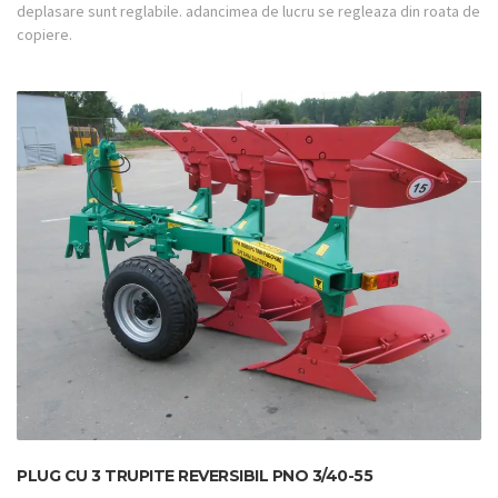
deplasare sunt reglabile. adancimea de lucru se regleaza din roata de
copiere.
PLUG CU 3 TRUPITE REVERSIBIL PNO 3/40-55