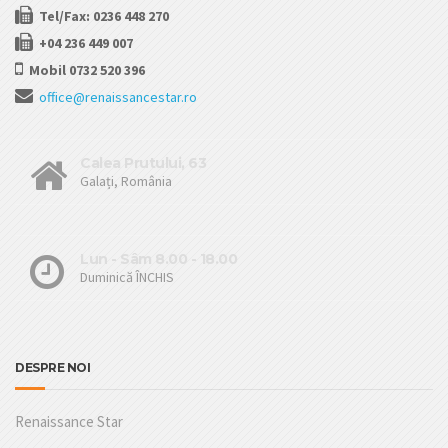
Tel/Fax: 0236 448 270
+04 236 449 007
Mobil 0732 520 396
office@renaissancestar.ro
Calea Prutului, 63
Galați, România
Lun - Sâm 8.00 - 18.00
Duminică ÎNCHIS
DESPRE NOI
Renaissance Star