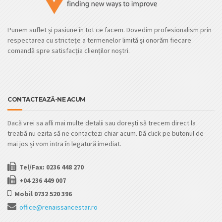
Punem suflet și pasiune în tot ce facem. Dovedim profesionalism prin
respectarea cu strictețe a termenelor limită și onorăm fiecare
comandă spre satisfacția clienților noștri.
CONTACTEAZĂ-NE ACUM
Dacă vrei sa afli mai multe detalii sau dorești să trecem direct la
treabă nu ezita să ne contactezi chiar acum. Dă click pe butonul de
mai jos și vom intra în legatură imediat.
Tel/Fax: 0236 448 270
+04 236 449 007
Mobil 0732 520 396
office@renaissancestar.ro