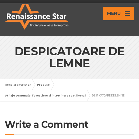
MENU
DESPICATOARE DE
LEMNE
Renaissance Star
Produse
Utilaje comunale, forestiere si intretinere spatii verzi
DESPICATOARE DE LEMNE
Write a Comment